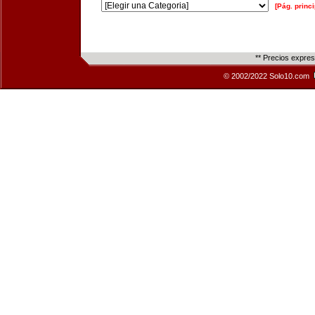
[Pág. princi
** Precios expre
© 2002/2022 Solo10.com