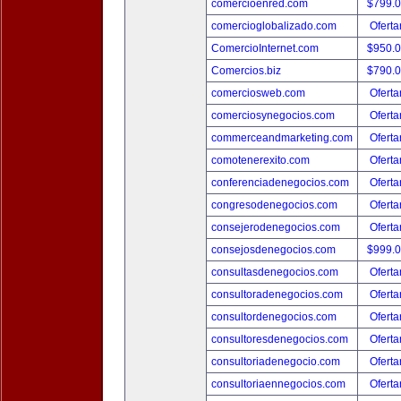
comercioenred.com
$799.
comercioglobalizado.com
Oferta
ComercioInternet.com
$950.
Comercios.biz
$790.
comerciosweb.com
Oferta
comerciosynegocios.com
Oferta
commerceandmarketing.com
Oferta
comotenerexito.com
Oferta
conferenciadenegocios.com
Oferta
congresodenegocios.com
Oferta
consejerodenegocios.com
Oferta
consejosdenegocios.com
$999.
consultasdenegocios.com
Oferta
consultoradenegocios.com
Oferta
consultordenegocios.com
Oferta
consultoresdenegocios.com
Oferta
consultoriadenegocio.com
Oferta
consultoriaennegocios.com
Oferta