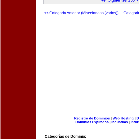
Ver Siguientes 150 >
<< Categoria Anterior (Miscelaneas (varios))
Categori
Registro de Dominios
|
Web Hosting
|
D
Dominios Expirados
|
Industrias
|
Indu
Categorías de Dominio: