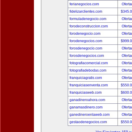
ferianegocios.com
Oferta
fidelizarclientes.com
$345.
formuladenegocio.com
Oferta
forodeconstruccion.com
Oferta
forodenegocio.com
Oferta
forodenegocios.com
$999.
forosdenegocio.com
Oferta
forosdenegocios.com
Oferta
fotografiacomercial.com
Oferta
fotografiadebodas.com
Oferta
franquiciagratis.com
Oferta
franquiciasenventa.com
$550.
franquiciasweb.com
$600.
ganadineroahora.com
Oferta
ganamasdinero.com
Oferta
ganedineroenlaweb.com
Oferta
gestaodenegocios.com
$550.