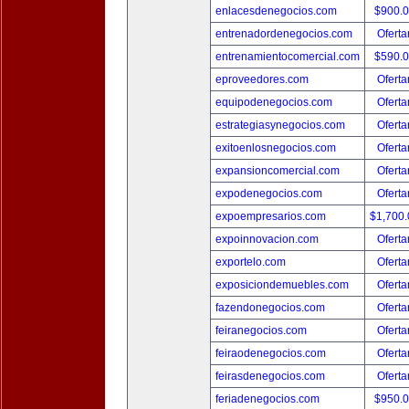
enlacesdenegocios.com
$900.
entrenadordenegocios.com
Oferta
entrenamientocomercial.com
$590.
eproveedores.com
Oferta
equipodenegocios.com
Oferta
estrategiasynegocios.com
Oferta
exitoenlosnegocios.com
Oferta
expansioncomercial.com
Oferta
expodenegocios.com
Oferta
expoempresarios.com
$1,700
expoinnovacion.com
Oferta
exportelo.com
Oferta
exposiciondemuebles.com
Oferta
fazendonegocios.com
Oferta
feiranegocios.com
Oferta
feiraodenegocios.com
Oferta
feirasdenegocios.com
Oferta
feriadenegocios.com
$950.