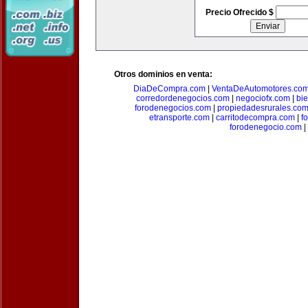
Precio Ofrecido $
Otros dominios en venta:
DiaDeCompra.com
|
VentaDeAutomotores.co
corredordenegocios.com
|
negociofx.com
|
bi
forodenegocios.com
|
propiedadesrurales.co
etransporte.com
|
carritodecompra.com
|
f
forodenegocio.com
|