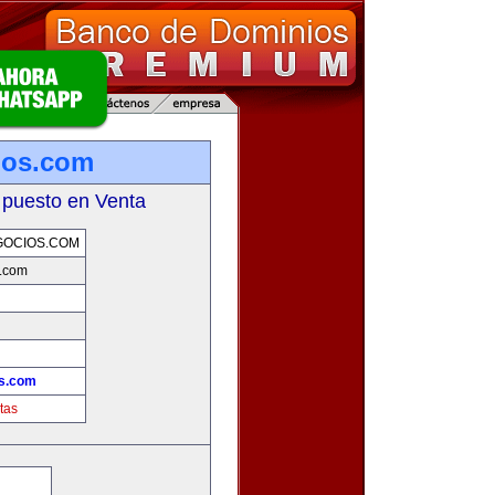
ios.com
 puesto en Venta
OCIOS.COM
s.com
!
os.com
tas