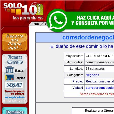
corredordenegoc
El dueño de este dominio lo ha
Mayusculas:
CORREDORDENEG
Minusculas:
corredordenegocio
Longitud:
18 caracteres
Categorias:
Negocios
Precio:
Realizar una oferta
Visitar!
corredordenegoci
Serán consideradas ofer
Realizar una Oferta