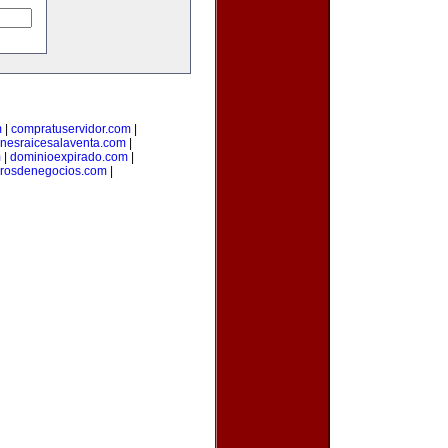
m
|
compratuservidor.com
|
enesraicesalaventa.com
|
m
|
dominioexpirado.com
|
orosdenegocios.com
|