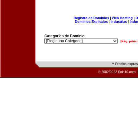
Registro de Dominios
|
Web Hosting
|
D
Dominios Expirados
|
Industrias
|
Indu
Categorías de Dominio:
[Pág. princi
** Precios expre
© 2002/2022 Solo10.com