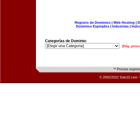
Registro de Dominios
|
Web Hosting
|
D
Dominios Expirados
|
Industrias
|
Indu
Categorías de Dominio:
[Pág. princi
** Precios expre
© 2002/2022 Solo10.com