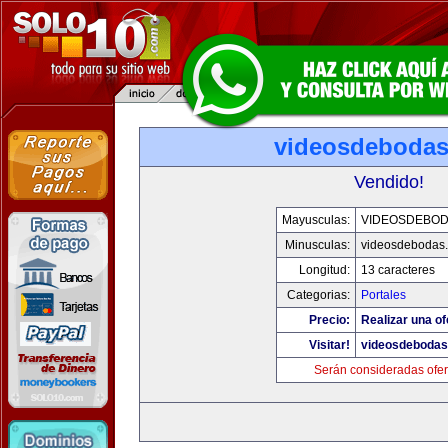
videosdeboda
Vendido!
Mayusculas:
VIDEOSDEBO
Minusculas:
videosdebodas
Longitud:
13 caracteres
Categorias:
Portales
Precio:
Realizar una of
Visitar!
videosdeboda
Serán consideradas ofer