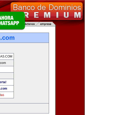
s.com
DAS.COM
.com
erta!
s.com
tas