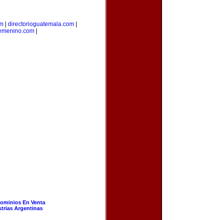
om
|
directorioguatemala.com
|
femenino.com
|
ominios En Venta
strias Argentinas