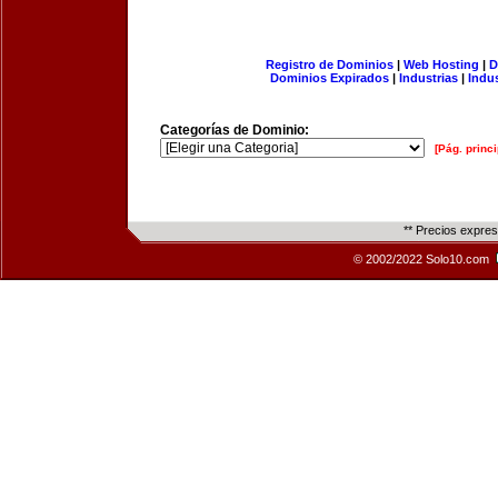
Registro de Dominios
|
Web Hosting
|
D
Dominios Expirados
|
Industrias
|
Indu
Categorías de Dominio:
[Pág. princi
** Precios expre
© 2002/2022 Solo10.com