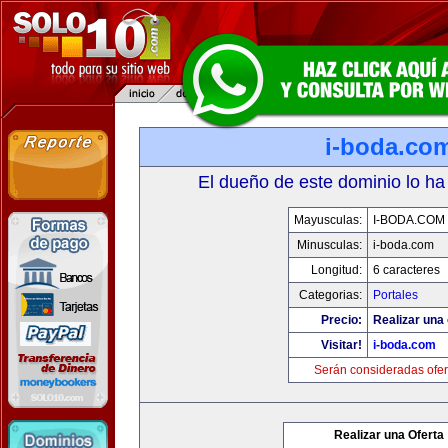
i-boda.co
El dueño de este dominio lo ha
Mayusculas:
I-BODA.COM
Minusculas:
i-boda.com
Longitud:
6 caracteres
Categorias:
Portales
Precio:
Realizar una 
Visitar!
i-boda.com
Serán consideradas ofer
Realizar una Oferta