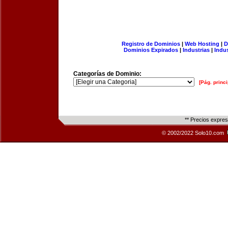
Registro de Dominios
|
Web Hosting
|
D
Dominios Expirados
|
Industrias
|
Indu
Categorías de Dominio:
[Pág. princi
** Precios expre
© 2002/2022 Solo10.com