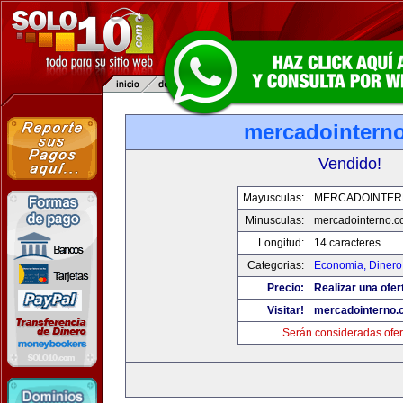
mercadointern
Vendido!
Mayusculas:
MERCADOINTER
Minusculas:
mercadointerno.
Longitud:
14 caracteres
Categorias:
Economia, Dinero
Precio:
Realizar una ofer
Visitar!
mercadointerno.
Serán consideradas ofer