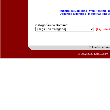
Registro de Dominios
|
Web Hosting
|
D
Dominios Expirados
|
Industrias
|
Indu
Categorías de Dominio:
[Pág. princi
** Precios expre
© 2002/2022 Solo10.com