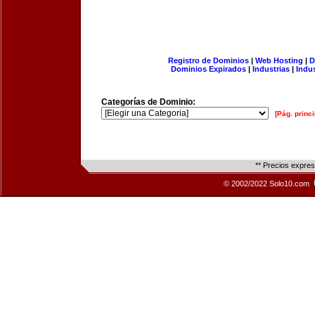
Registro de Dominios
|
Web Hosting
|
D
Dominios Expirados
|
Industrias
|
Indu
Categorías de Dominio:
[Pág. princi
** Precios expre
© 2002/2022 Solo10.com