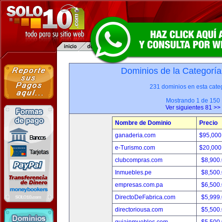
Dominios de la Categoría
231 dominios en esta categ
Mostrando 1 de 150
Ver siguientes 81 >>
Nombre de Dominio
Precio
ganaderia.com
$95,000
e-Turismo.com
$20,000
clubcompras.com
$8,900
Inmuebles.pe
$8,500
empresas.com.pa
$6,500
DirectoDeFabrica.com
$5,999
directoriousa.com
$5,500