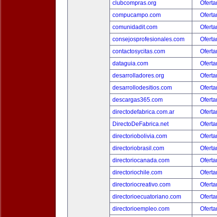
clubcompras.org
Oferta
compucampo.com
Oferta
comunidadit.com
Oferta
consejosprofesionales.com
Oferta
contactosycitas.com
Oferta
dataguia.com
Oferta
desarrolladores.org
Oferta
desarrollodesitios.com
Oferta
descargas365.com
Oferta
directodefabrica.com.ar
Oferta
DirectoDeFabrica.net
Oferta
directoriobolivia.com
Oferta
directoriobrasil.com
Oferta
directoriocanada.com
Oferta
directoriochile.com
Oferta
directoriocreativo.com
Oferta
directorioecuatoriano.com
Oferta
directorioempleo.com
Oferta