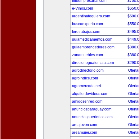
infoempresarial.com
$700.
e-Vinos.com
$650.
argentinatequiero.com
$590.
buscaexperto.com
$550.
forotrabajos.com
$495.
guiamedicamentos.com
$449.
guiaemprendedores.com
$380.
zonamuebles.com
$380.
directorioguatemala.com
$290.
agrodirectorio.com
Oferta
agroindice.com
Oferta
agromercado.net
Oferta
alquilerdevideos.com
Oferta
amigosenred.com
Oferta
anunciosparaguay.com
Oferta
anunciospuertorico.com
Oferta
areajoven.com
Oferta
areamujer.com
Oferta