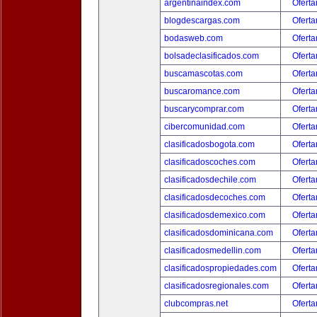
argentinaindex.com
Oferta
blogdescargas.com
Oferta
bodasweb.com
Oferta
bolsadeclasificados.com
Oferta
buscamascotas.com
Oferta
buscaromance.com
Oferta
buscarycomprar.com
Oferta
cibercomunidad.com
Oferta
clasificadosbogota.com
Oferta
clasificadoscoches.com
Oferta
clasificadosdechile.com
Oferta
clasificadosdecoches.com
Oferta
clasificadosdemexico.com
Oferta
clasificadosdominicana.com
Oferta
clasificadosmedellin.com
Oferta
clasificadospropiedades.com
Oferta
clasificadosregionales.com
Oferta
clubcompras.net
Oferta