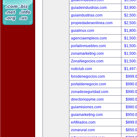
guiainmuebles.com
$5,500
guiadeindustrias.com
$3,900
guiaindustrias.com
$2,500
propiedadesenlinea.com
$2,500
guialinux.com
$1,800
agenciaempleos.com
$1,500
portalinmuebles.com
$1,500
zonamarketing.com
$1,500
ZonaNegocios.com
$1,500
noticlub.com
$1,497
forodenegocios.com
$999.
portaldenegocio.com
$990.
zonadeseguridad.com
$990.
directoriopyme.com
$980.
guiamisiones.com
$980.
guiamarketing.com
$950.
eAfiliados.com
$899.
zonarural.com
$850.