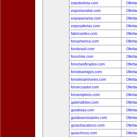
expobolivia.com
Oferta
expomundial.com
Oferta
expopanama.com
Oferta
exposyferias.com
Oferta
fabricantes.com
Oferta
foroamerica.com
Oferta
forobrasil.com
Oferta
forochile.com
Oferta
foroclasificados.com
Oferta
forodeamigos.com
Oferta
forodeopiniones.com
Oferta
foroecuador.com
Oferta
foroempleos.com
Oferta
galeriafotos.com
Oferta
guiabsas.com
Oferta
guiabuenosaires.com
Oferta
guiachacabuco.com
Oferta
guiachicos.com
Oferta